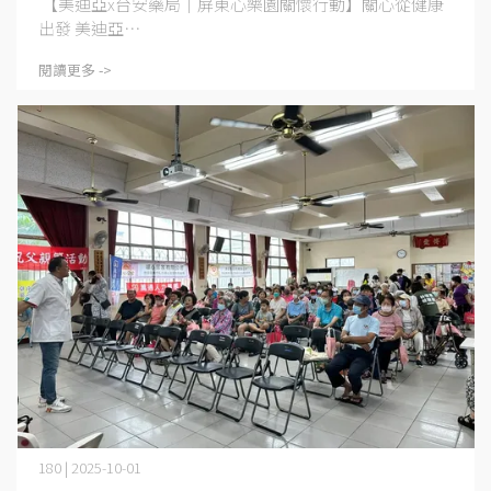
【美迪亞x台安藥局｜屏東心樂園關懷行動】關心從健康
出發 美迪亞⋯
閱讀更多 ->
180 | 2025-10-01