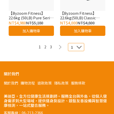
【Byzoom Fitness】
【Byzoom Fitness】
22.6kg (50LB) Pure Series
22.6kg(50LB) Classic
5段重量 可調式啞鈴 (黑白
Series 5段重量 可調式啞
NT$4,980
NT$5,180
NT$4,000
NT$4,800
兩色)單支
鈴(黑)單支
加入購物車
加入購物車
1
2
3
1
關於我們
關於我們
購物流程
退款政策
隱私政策
服務條款
美迪亞，全方位健康生活規劃師。服務全台與外島，從個人健
身需求到大型場域，提供健身房設計、銀髮友善設備與智慧健
康檢測，一站式整合服務。
客服專線：06-213-2366