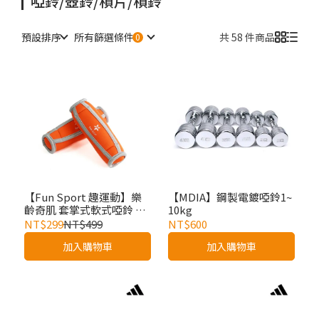
啞鈴/壺鈴/槓片/槓鈴
預設排序
所有篩選條件
共 58 件商品
【Fun Sport 趣運動】樂
【MDIA】鋼製電鍍啞鈴1~
齡奇肌 套掌式軟式啞鈴 負
10kg
重訓練啞鈴 肌力鍛鍊啞鈴
NT$299
NT$499
NT$600
（2支）
加入購物車
加入購物車