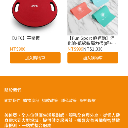
【UFC】平衡板
【Fun Sport 趣運動】淨
化論-低過敏彈力帶(輕+中
+重力道) (Latex-Free
NT$980
NT$999
NT$1,330
exercises band)阻力帶/彈
加入購物車
加入購物車
力繩
關於我們
關於我們
購物流程
退款政策
隱私政策
服務條款
美迪亞，全方位健康生活規劃師。服務全台與外島，從個人健
身需求到大型場域，提供健身房設計、銀髮友善設備與智慧健
康檢測，一站式整合服務。