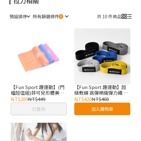
拉力相關
預設排序
所有篩選條件
共 10 件商品
【Fun Sport 趣運動】(門
【Fun Sport 趣運動】超
檔超值組)菲可兒形體美塑
級教練 高彈棉織彈力繩 柔
彈力帶 拉力帶 (150cm台
韌材質2.0 重訓阻力帶 健身
NT$209
NT$449
NT$420
NT$460
製)
彈力帶 棉質阻力帶 長版彈
已售完
加入購物車
力圈 深蹲 臀腿訓練 居家健
身 (單條組)