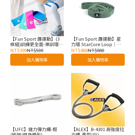
【Fun Sport 趣運動】(3
【Fun Sport 趣運動】星
條組)訓練更全面-樂訓環.
力環 StarCore Loop｜超
彈力帶.彈力圈-3力道
核肌力訓練繩 -重訓阻力
NT$399
NT$500
NT$488
NT$880
組/MINI BANDS/ 迷你環
帶/環狀彈力圈/長版阻力圈
加入購物車
加入購物車
狀彈力帶/彈力帶/拉力帶/
阻力環/阻力圈
【UFC】健力彈力繩-輕
【ALEX】B-4301 高強度拉
(瑜珈/健身塑形)
力繩-重型(只)