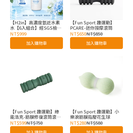
【H2in】高濃度氫近水素
【Fun Sport 趣運動】
水【6入組合】經SGS檢驗
PCARE-迷你按摩滾筒
獲雙認證 日本專利 給家人
NT$999
NT$650
NT$850
最好的 純水電解製氫 健康
加入購物車
加入購物車
好水
【Fun Sport 趣運動】綠
【Fun Sport 趣運動】小
能浩克-筋膜修復滾筒滾棒-
樂浪筋膜指壓花生球
護脊滾棒
NT$599
NT$750
NT$280
NT$580
加入購物車
加入購物車