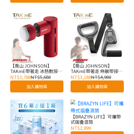
【喬山 JOHNSON】
【喬山 JOHNSON】
TAKmE帶著走 冰熱敷按摩
TAKmE帶著走 伸展帶按摩
槍︱C66
槍︱C68
NT$3,788
NT$5,680
NT$3,188
NT$4,980
加入購物車
加入購物車
【BRAZYN LIFE】可攜帶
式摺疊滾筒
NT$2,999