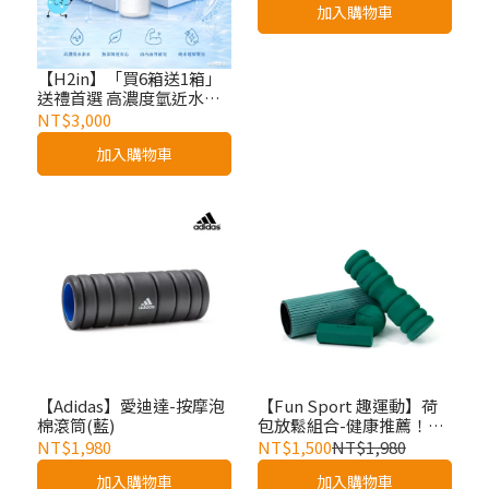
加入購物車
【H2in】「買6箱送1箱」
送禮首選 高濃度氫近水素
水 純水電解製氫 健康好水
NT$3,000
氫水 細胞喝的水 經SGS檢
加入購物車
驗 獲雙認證 日本專利
【Adidas】愛迪達-按摩泡
【Fun Sport 趣運動】荷
棉滾筒(藍)
包放鬆組合-健康推薦！綠
能浩克筋膜放鬆全套超值
NT$1,980
NT$1,500
NT$1,980
組
加入購物車
加入購物車