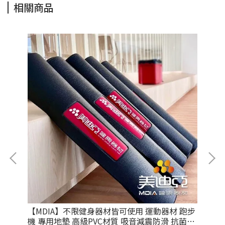
相關商品
巾墊
【MDIA】不限健身器材皆可使用 運動器材 跑步
【
機 專用地墊 高級PVC材質 吸音減震防滑 抗菌環