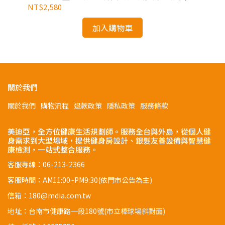
保 健身房愛用
NT$2,580
NT
加入購物車
關於我們
關於我們
購物流程
退款政策
隱私政策
服務條款
美迪亞，全方位健康生活規劃師。服務全台與外島，從個人健
身需求到大型場域，提供健身房設計、銀髮友善設備與智慧健
康檢測，一站式整合服務。
客服專線：06-213-2366
客服時間：AM11:00~PM9:30(依門市公告為主)
信箱：180@mdia.com.tw
地址：台南市健康路一段180號(市立棒球場斜對面)