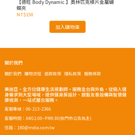
重量調
【德旺 Body Dynamic 】奧林匹克槓片金屬蝴
【德
蝶夾
NT$150
NT
加入購物車
關於我們
關於我們
購物流程
退款政策
隱私政策
服務條款
美迪亞，全方位健康生活規劃師。服務全台與外島，從個人健
身需求到大型場域，提供健身房設計、銀髮友善設備與智慧健
康檢測，一站式整合服務。
客服專線：06-213-2366
客服時間：AM11:00~PM9:30(依門市公告為主)
信箱：180@mdia.com.tw