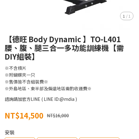
1
/
1
【德旺 Body Dynamic 】TO-L401
腰、腹、腿三合一多功能訓練機【需
DIY組裝】
※不含槓片
※附蝴蝶夾一只
※售價皆不含組裝費※
​※外島地區、東半部及偏遠地區需酌收運費※
諮詢請加官方LINE ( LINE ID:@mdia )
NT$14,500
NT$16,000
安裝