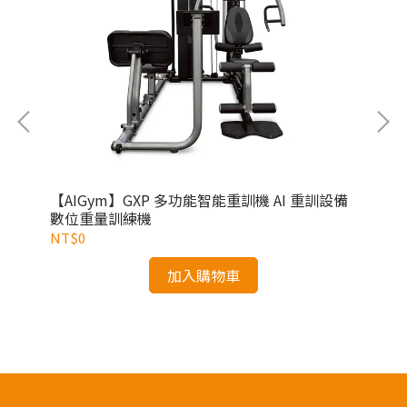
哈克
【AIGym】GXP 多功能智能重訓機 AI 重訓設備
數位重量訓練機
【B
NT$0
健
NT
加入購物車