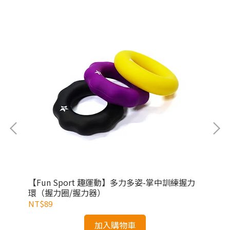
cm
【Fun Sport 趣運動】多力多姿-掌中訓練握力
【A
身
環（握力圈/握力器）
NT$89
NT
加入購物車