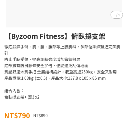
1
/
5
【Byzoom Fitness】俯臥撐支架
徹底鍛鍊手臂、胸、腰、腹部等上肢肌群，多部位訓練塑造完美肌
群
防止手腕受傷，提高訓練強度增加鍛鍊效果
底部擁有防滑膠條安全加倍，也能避免刮傷地面
質感舒適木質手把 金屬結構設計，載重高達250kg，安全又耐用
產品重量:1.03kg (±0.5)，產品大小:137.8 x 105 x 85 mm
組合內含：
俯臥撐支架+ (黑) x2
NT$790
NT$890