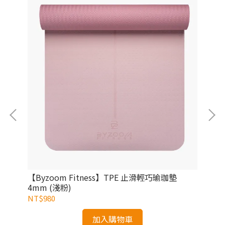
【B
(白
NT
 粉
【Byzoom Fitness】TPE 止滑輕巧瑜珈墊
4mm (淺粉)
NT$980
加入購物車