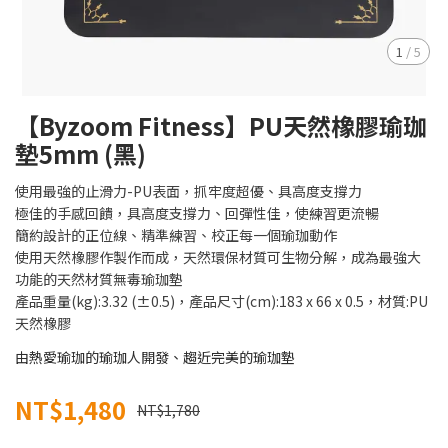
1
/
5
【Byzoom Fitness】PU天然橡膠瑜珈
墊5mm (黑)
使用最強的止滑力-PU表面，抓牢度超優、具高度支撐力
極佳的手感回饋，具高度支撐力、回彈性佳，使練習更流暢
簡約設計的正位線、精準練習、校正每一個瑜珈動作
使用天然橡膠作製作而成，天然環保材質可生物分解，成為最強大
功能的天然材質無毒瑜珈墊
產品重量(kg):3.32 (±0.5)，產品尺寸(cm):183 x 66 x 0.5，材質:PU
天然橡膠
由熱愛瑜珈的瑜珈人開發、趨近完美的瑜珈墊
NT$1,480
NT$1,780