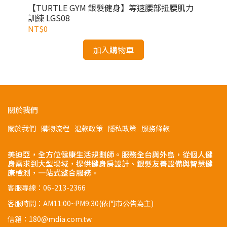
【TURTLE GYM 銀髮健身】等速腰部扭腰肌力
訓練 LGS08
NT$0
加入購物車
關於我們
關於我們
購物流程
退款政策
隱私政策
服務條款
美迪亞，全方位健康生活規劃師。服務全台與外島，從個人健
身需求到大型場域，提供健身房設計、銀髮友善設備與智慧健
康檢測，一站式整合服務。
客服專線：06-213-2366
客服時間：AM11:00~PM9:30(依門市公告為主)
信箱：180@mdia.com.tw