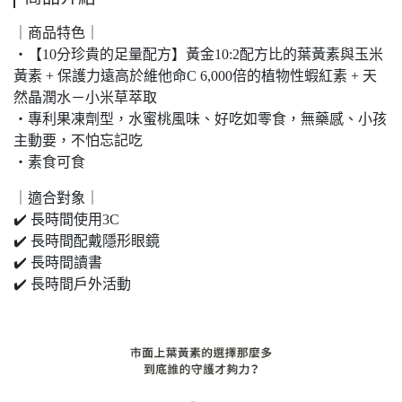
｜商品特色｜
・【10分珍貴的足量配方】黃金10:2配方比的葉黃素與玉米
黃素 + 保護力遠高於維他命C 6,000倍的植物性蝦紅素 + 天
然晶潤水－小米草萃取
・專利果凍劑型，水蜜桃風味、好吃如零食，無藥感、小孩
主動要，不怕忘記吃
・素食可食
｜適合對象｜
✔️ 長時間使用3C
✔️ 長時間配戴隱形眼鏡
✔️ 長時間讀書
✔️ 長時間戶外活動