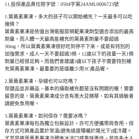
11.投保產品責任險字號：0504字第24AML0006723號
1.葉黃素果凍，多大的孩子可以開始補充？一天最多可以吃
幾條？
葉黃素果凍是依循台灣衛服部規範果凍劑型適合添加的最高
劑量，而人體一天最高能補充的葉黃素劑量不要超過
30mg，所以葉黃素果凍很好吃到停不下來，或是有特別的
加強需求，成人一天不要超過3條，12歲以下的孩童一天1條
劑量已經很足夠。而我們會建議3歲以下孩子不需要特別補
充葉黃素果凍，最重要的是遠離少用3C產品喔。
2.葉黃素果凍，孕婦也可以吃嗎？
保健品並非藥品，基本的攝取補充都是沒有問題的喔！需要
留意的是，葉黃素果凍成分含有黑大豆精華，如有其過敏者
請避免食用喔。
3.葉黃素果凍，如何保存？需要冰嗎？
葉黃素果凍每包為獨立包裝設計，亦可方便攜帶與食用，保
存方式可將產品置於常溫(避免過度曝曬於陽光下)或冷藏。
尤其是將葉黃素果凍冷藏後冰涼口感風味更佳，是許多大人