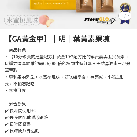
1
/
2
【GA黃金甲】｜明｜葉黃素果凍
｜商品特色｜
・【10分珍貴的足量配方】黃金10:2配方比的葉黃素與玉米黃素 +
保護力遠高於維他命C 6,000倍的植物性蝦紅素 + 天然晶潤水－小米
草萃取
・專利果凍劑型，水蜜桃風味、好吃如零食，無藥感、小孩主動
要，不怕忘記吃
・素食可食
｜適合對象｜
✔️ 長時間使用3C
✔️ 長時間配戴隱形眼鏡
✔️ 長時間讀書
✔️ 長時間戶外活動