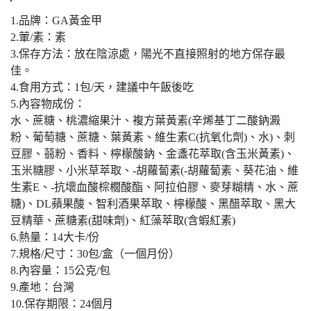
1.品牌：GA黃金甲
2.葷/素：素
3.保存方法：放在陰涼處，陽光不直接照射的地方保存最
佳。
4.食用方式：1包/天，建議中午飯後吃
5.內容物成份：
水、蔗糖、桃濃縮果汁、複方葉黃素(辛烯基丁二酸鈉澱
粉、葡萄糖、蔗糖、葉黃素、維生素C(抗氧化劑)、水)、刺
豆膠、蒻粉、香料、檸檬酸鈉、金盞花萃取(含玉米黃素)、
玉米糖膠、小米草萃取、-胡蘿蔔素(-胡蘿蔔素、葵花油、維
生素E、-抗壞血酸棕櫚酸酯、阿拉伯膠、麥芽糊精、水、蔗
糖)、DL蘋果酸、智利酒果萃取、檸檬酸、黑醋萃取、黑大
豆精華、蔗糖素(甜味劑)、紅藻萃取(含蝦紅素)
6.熱量：14大卡/份
7.規格/尺寸：30包/盒（一個月份）
8.內容量：15公克/包
9.產地：台灣
10.保存期限：24個月