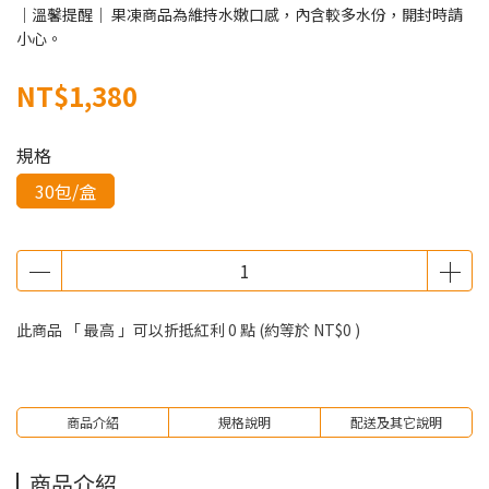
｜溫馨提醒｜ 果凍商品為維持水嫩口感，內含較多水份，開封時請
小心。
NT$1,380
規格
30包/盒
此商品 「 最高 」可以折抵紅利
0
點 (約等於
NT$0
)
商品介紹
規格說明
配送及其它說明
商品介紹