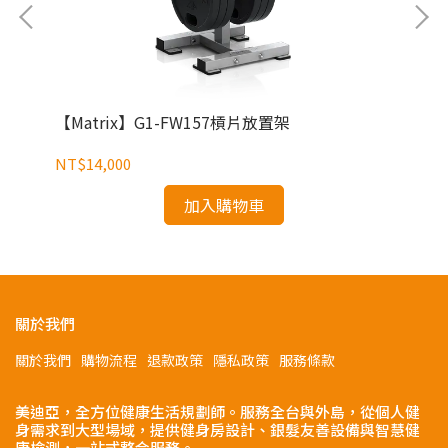
【Matrix】G1-FW157槓片放置架
【M
NT$14,000
NT
加入購物車
關於我們
關於我們
購物流程
退款政策
隱私政策
服務條款
美迪亞，全方位健康生活規劃師。服務全台與外島，從個人健
身需求到大型場域，提供健身房設計、銀髮友善設備與智慧健
康檢測，一站式整合服務。