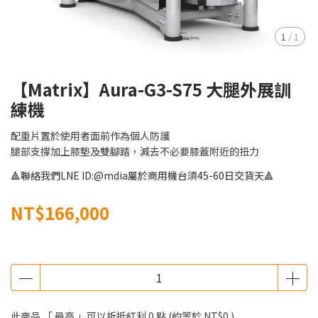
1
/
1
【Matrix】Aura-G3-S75 大腿外展訓
練機
配重片置於使用者面前作為個人防護
腿部支撐加上膝墊及雙腳踏，減去不必要膝蓋附近的扭力
🔺聯絡我們LNE ID:@mdia屬於商用機台須45-60日交貨天🔺
NT$166,000
此商品 「 最高 」可以折抵紅利
0
點 (約等於
NT$0
)