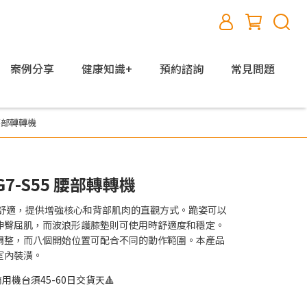
案例分享
健康知識+
預約諮詢
常見問題
5 腰部轉轉機
-G7-S55 腰部轉轉機
 功能強大且舒適，提供增強核心和背部肌肉的直觀方式。跪姿可以
伸臀屈肌，而波浪形護膝墊則可使用時舒適度和穩定。
調整，而八個開始位置可配合不同的動作範圍。本產品
室內裝潢。
於商用機台須45-60日交貨天🔺