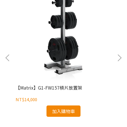
【Matrix】G1-FW157槓片放置架
【M
NT$14,000
NT
加入購物車