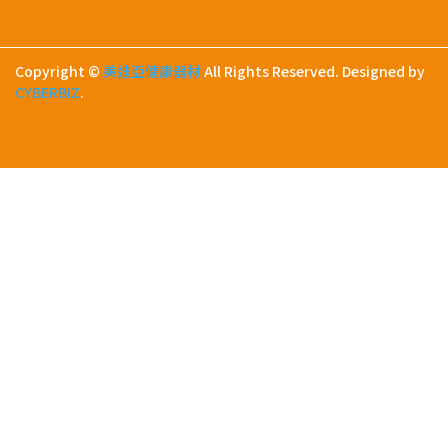
Copyright ©
美迪亞健康器材
All Rights Reserved.
Designed by
CYBERBIZ
.