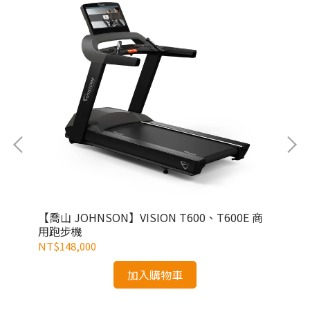
【喬山 JOHNSON】VISION T600、T600E 商
【M
用跑步機
NT$148,000
NT
加入購物車