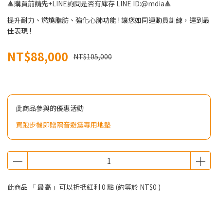
🔺購買前請先+LINE詢問是否有庫存 LINE ID:@mdia🔺
提升耐力、燃燒脂肪、強化心肺功能 ! 讓您如同運動員訓練，達到最
佳表現 !
NT$88,000
NT$105,000
此商品參與的優惠活動
買跑步機即贈隔音避震專用地墊
此商品 「 最高 」可以折抵紅利
0
點 (約等於
NT$0
)