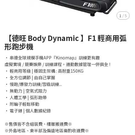
1
/
5
【德旺 Body Dynamic 】F1 輕商用弧
形跑步機
‧ 串連全球規模手機APP『Kinomap』訓練更有趣
虛擬實境 / 競賽娛樂 / 訓練課程，運動數據管理一併俱全 !
‧ 輕商用等級 | 穩固主架構 : 高耐重150KG
‧ 全方位調節 | 由自己掌握
‧ 慢跑/爆發力訓練/雪橇訓練...
‧ 無動力 | 空氣式阻力
‧ 人體工學 | 弧形跑帶
‧ 附輪子輕鬆移動
‧ 電子錶 | 個人數據紀錄
※售價皆不含組裝費、樓層搬運費※
​※外島地區、東半部及偏遠地區需酌收運費※