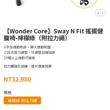
1
/
4
【Wonder Core】Sway N Fit 搖擺健
腹椅-檸檬綠（附拉力繩）
U字型運動軌跡，擴大運動範圍
三段式阻力調整，可調整訓練強度
20種以上運動可變換
拉力繩強化訓練，提升健身效果
NT$2,980
規格
檸檬綠-附拉力繩