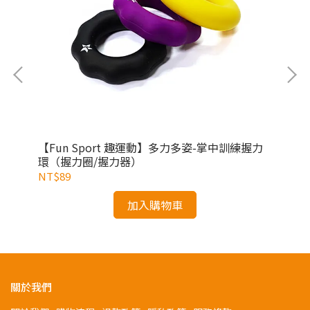
cm
【Fun Sport 趣運動】多力多姿-掌中訓練握力
【A
身
環（握力圈/握力器）
NT$89
NT
加入購物車
關於我們