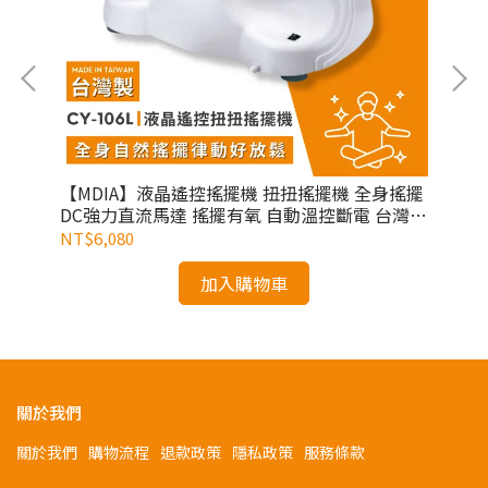
震幅
【MDIA】液晶遙控搖擺機 扭扭搖擺機 全身搖擺
【日
DC強力直流馬達 搖擺有氧 自動溫控斷電 台灣製
律動
CY-106L
NT$6,080
NT
加入購物車
關於我們
關於我們
購物流程
退款政策
隱私政策
服務條款