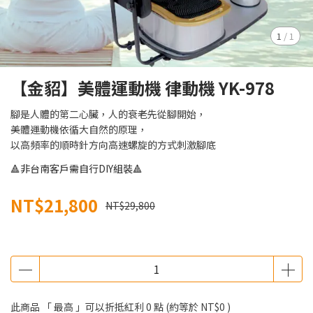
1
/
1
【金貂】美體運動機 律動機 YK-978
腳是人體的第二心臟，人的衰老先從腳開始，
美體運動機依循大自然的原理，
以高頻率的順時針方向高速螺旋的方式刺激腳底
🔺非台南客戶需自行DIY組裝🔺
NT$21,800
NT$29,800
此商品 「 最高 」可以折抵紅利
0
點 (約等於
NT$0
)