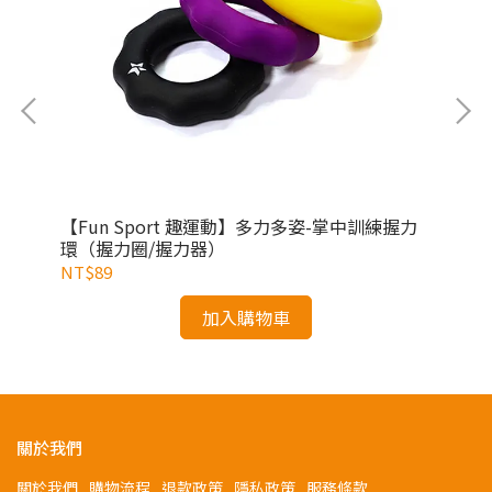
cm
【Fun Sport 趣運動】多力多姿-掌中訓練握力
【A
身
環（握力圈/握力器）
NT$89
NT
加入購物車
關於我們
關於我們
購物流程
退款政策
隱私政策
服務條款