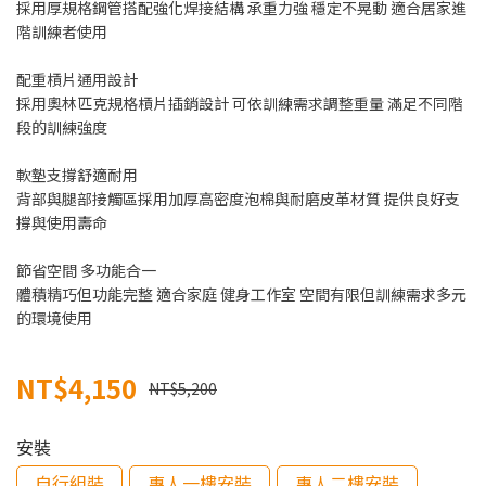
採用厚規格鋼管搭配強化焊接結構 承重力強 穩定不晃動 適合居家進
階訓練者使用
配重槓片通用設計
採用奧林匹克規格槓片插銷設計 可依訓練需求調整重量 滿足不同階
段的訓練強度
軟墊支撐舒適耐用
背部與腿部接觸區採用加厚高密度泡棉與耐磨皮革材質 提供良好支
撐與使用壽命
節省空間 多功能合一
體積精巧但功能完整 適合家庭 健身工作室 空間有限但訓練需求多元
的環境使用
NT$4,150
NT$5,200
安裝
自行組裝
專人一樓安裝
專人二樓安裝