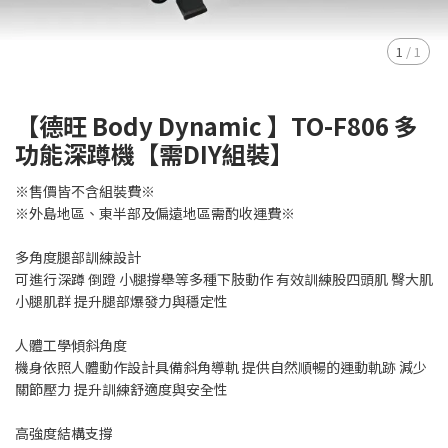
1
/
1
【德旺 Body Dynamic 】TO-F806 多
功能深蹲機【需DIY組裝】
※售價皆不含組裝費※
​※外島地區、東半部及偏遠地區需酌收運費※
多角度腿部訓練設計
可進行深蹲 倒蹬 小腿撐舉等多種下肢動作 有效訓練股四頭肌 臀大肌
小腿肌群 提升腿部爆發力與穩定性
人體工學傾斜角度
機身依照人體動作設計具備斜角導軌 提供自然順暢的運動軌跡 減少
關節壓力 提升訓練舒適度與安全性
高強度結構支撐