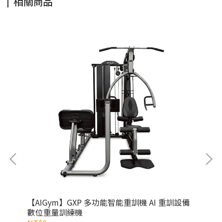
相關商品
訓練
【AIGym】GXP 多功能智能重訓機 AI 重訓設備
數位重量訓練機
【B