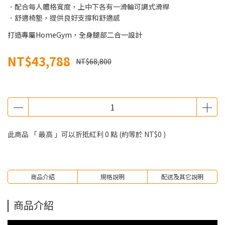
．配合每人體格寬度，上中下各有一滑輪可調式滑桿
．舒適椅墊，提供良好支撐和舒適感
打造專屬HomeGym，全身腿部二合一設計
NT$43,788
NT$68,800
此商品 「 最高 」可以折抵紅利
0
點 (約等於
NT$0
)
商品介紹
規格說明
配送及其它說明
商品介紹