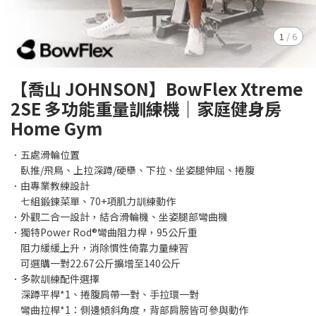
1
/
6
【喬山 JOHNSON】BowFlex Xtreme
2SE 多功能重量訓練機｜家庭健身房
Home Gym
．五處滑輪位置
臥推/飛鳥、上拉深蹲/硬舉、下拉、坐姿腿伸屈、捲腹
．由專業教練設計
七組鍛鍊菜單、70+項肌力訓練動作
．外觀二合一設計，結合滑輪機、坐姿腿部彎曲機
．獨特Power Rod®彎曲阻力桿，95公斤重
阻力緩緩上升，消除慣性倚靠力量練習
可選購一對22.67公斤擴增至140公斤
．多款訓練配件選擇
深蹲平桿*1、捲腹肩帶一對、手拉環一對
彎曲拉桿*1：側邊傾斜角度，背部肩膀皆可參與動作