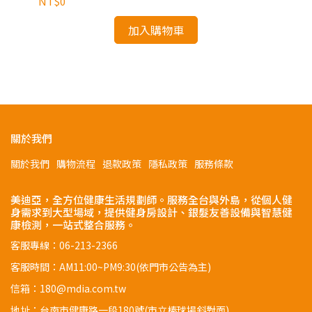
NT$0
健
NT
加入購物車
關於我們
關於我們
購物流程
退款政策
隱私政策
服務條款
美迪亞，全方位健康生活規劃師。服務全台與外島，從個人健
身需求到大型場域，提供健身房設計、銀髮友善設備與智慧健
康檢測，一站式整合服務。
客服專線：06-213-2366
客服時間：AM11:00~PM9:30(依門市公告為主)
信箱：180@mdia.com.tw
地址：台南市健康路一段180號(市立棒球場斜對面)