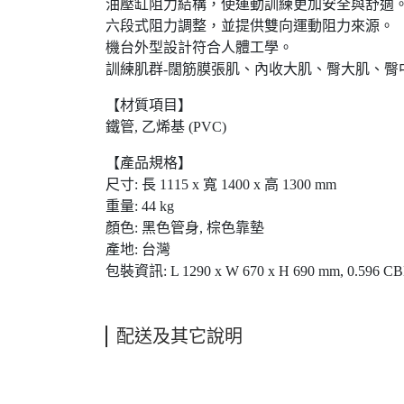
油壓缸阻力結構，使運動訓練更加安全與舒適
六段式阻力調整，並提供雙向運動阻力來源。
機台外型設計符合人體工學。
訓練肌群-闊筋膜張肌、內收大肌、臀大肌、臀
【材質項目】
鐵管, 乙烯基 (PVC)
【產品規格】
尺寸: 長 1115 x 寬 1400 x 高 1300 mm
重量: 44 kg
顏色: 黑色管身, 棕色靠墊
產地: 台灣
包裝資訊: L 1290 x W 670 x H 690 mm, 0.596 CB
配送及其它說明