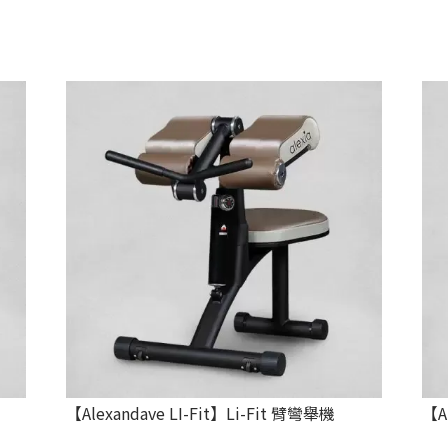
【Alexandave LI-Fit】Li-Fit 臂彎舉機
【A