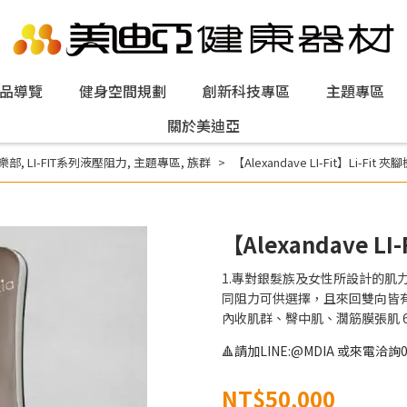
品導覽
健身空間規劃
創新科技專區
主題專區
關於美迪亞
樂部
,
LI-FIT系列液壓阻力
,
主題專區
,
族群
【Alexandave LI-Fit】Li-Fit 夾
【Alexandave LI
1.專對銀髮族及女性所設計的肌力
同阻力可供選擇，且來回雙向皆有阻
內收肌群、臀中肌、濶筋膜張肌 6
🔺請加LINE:@MDIA 或來電洽詢06
NT$50,000