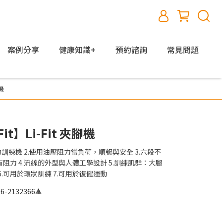
案例分享
健康知識+
預約諮詢
常見問題
腳機
-Fit】Li-Fit 夾腳機
訓練機 2.使用油壓阻力當負荷，順暢與安全 3.六段不
力 4.流線的外型與人體工學設計 5.訓練肌群：大腿
.可用於環狀訓練 7.可用於復健運動
-2132366🔺