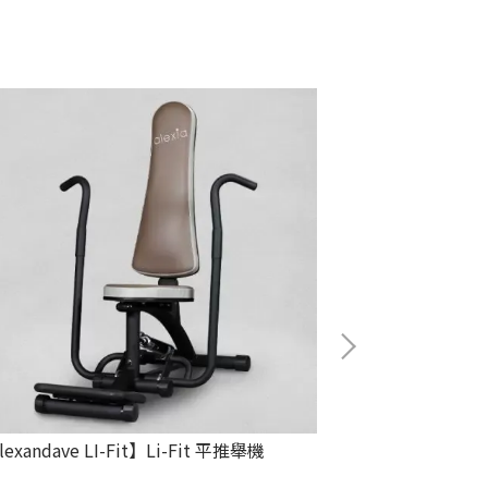
lexandave LI-Fit】Li-Fit 平推舉機
【Alexandave L