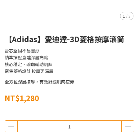
1
/
3
【Adidas】愛迪達-3D菱格按摩滾筒
管芯堅固不易變形
精準按壓直達深層痛點
核心穩定、瑜珈輔助訓練
密集菱格設計 按壓更深層
全方位深層按摩，有效舒緩肌肉疲勞
NT$1,280