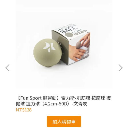
cm
【Fun Sport 趣運動】雷力斯-肌筋膜 按摩球 復
【F
身
健球 握力球（4.2cm-50D）-文青灰
按
NT$128
NT
加入購物車